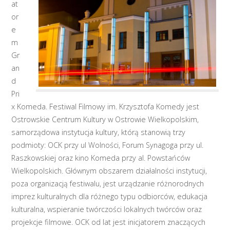
at
or
e
m
Gr
an
d
Pri
x Komeda. Festiwal Filmowy im. Krzysztofa Komedy jest
Ostrowskie Centrum Kultury w Ostrowie Wielkopolskim,
samorządowa instytucja kultury, którą stanowią trzy
podmioty: OCK przy ul Wolności, Forum Synagoga przy ul.
Raszkowskiej oraz kino Komeda przy al. Powstańców
Wielkopolskich. Głównym obszarem działalności instytucji,
poza organizacją festiwalu, jest urządzanie różnorodnych
imprez kulturalnych dla różnego typu odbiorców, edukacja
kulturalna, wspieranie twórczości lokalnych twórców oraz
projekcje filmowe. OCK od lat jest inicjatorem znaczących