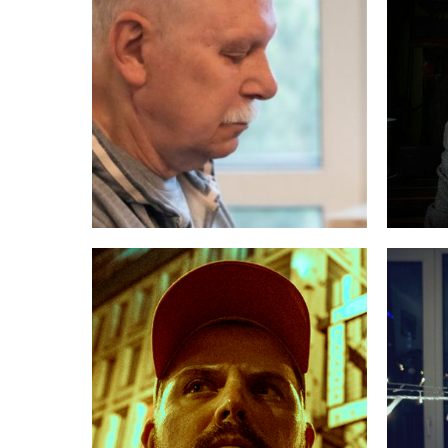
ANDRZEJ
JE
RAKOWICZ
MATEUSZ