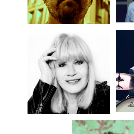
PI
SZABŁOWSKA
MARIA
JULIA WYSZYŃS