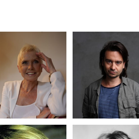
MACIEJ BOCHNI
NCZARSKA
A BŁASZCZYK-
AJDECKI
DULĘBA-KASZA