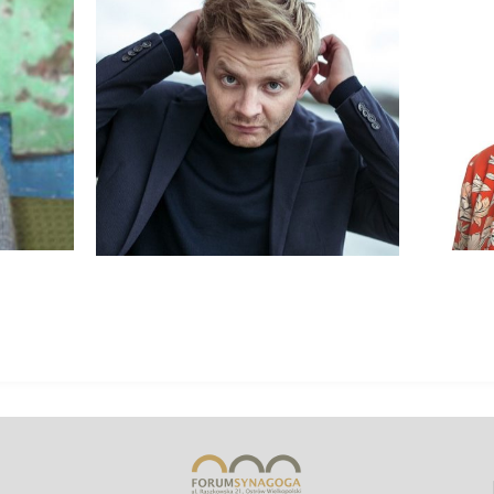
WA
RAFAŁ