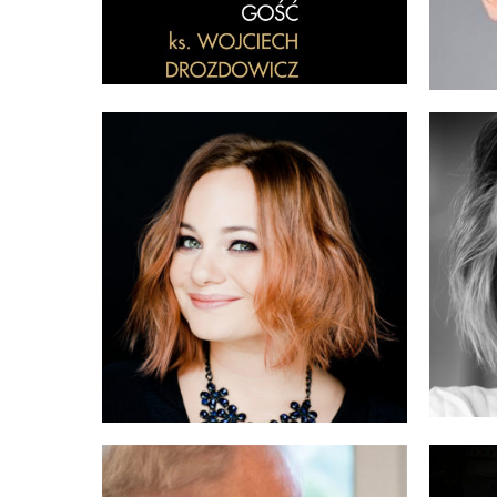
KA
MIŚKA JACKOWSKA
JAN
MAGDALENA
TO
KORZYŃSKI