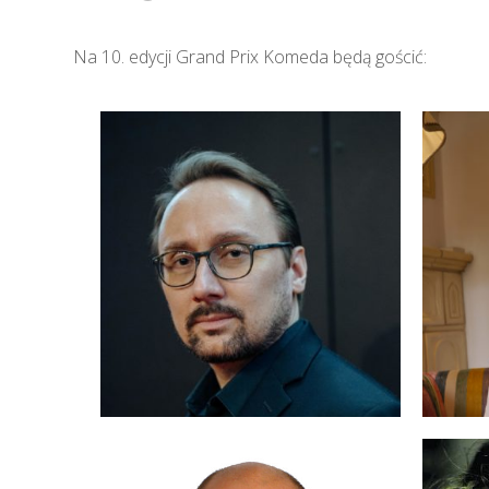
Na 10. edycji Grand Prix Komeda będą gościć:
BARCZEWSKI
JA
MACIEJ
EW
BRZOZOWICZ
CH