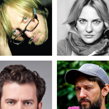
RTOSZ
AGNIESZKA
OTR GŁOWACKI
GRZEGORZEK
ŁUKASZ