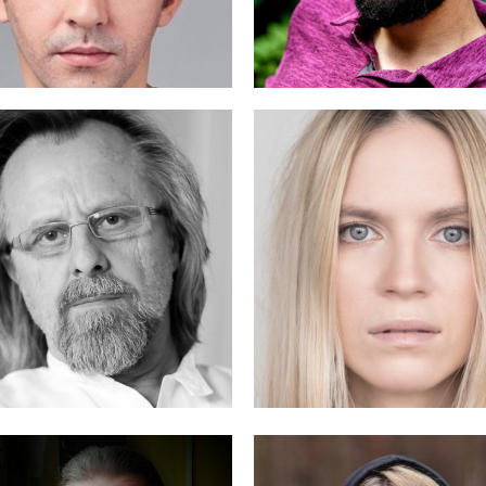
MARY KOMASA
CZMAREK
 A.P.
MASZ LACH
MAJCHER