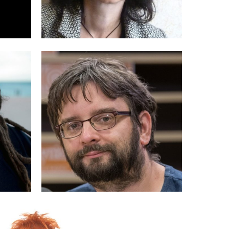
WILCZYŃSKI
MICHAŁ
MBICKA-HAS