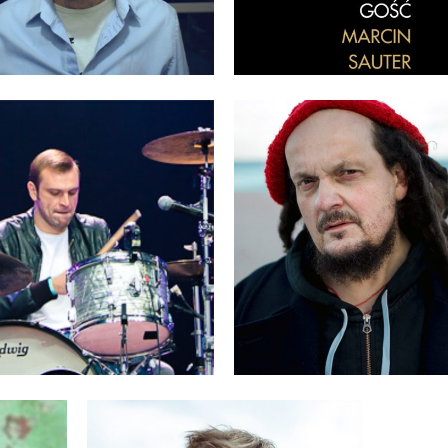
OTR WAGLEWSKI
WILCZYŃSKI
MARIUSZ
KA
ZIE
ZAWIERUCHA