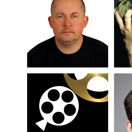
GRZEGORZ
BA
PI
DROZDOWICZ
Ks. WOJCIECH