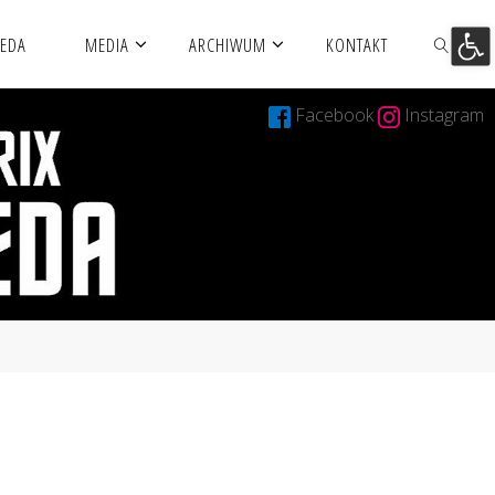
Otwórz 
MEDA
MEDIA
ARCHIWUM
KONTAKT
Facebook
Instagram
SZUKAJ