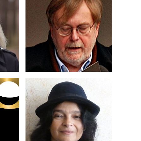
KRZYSZTOF
R
SIEKIERZYŃSKA
IWONA