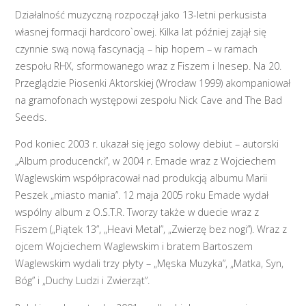
Działalność muzyczną rozpoczął jako 13-letni perkusista
własnej formacji hardcoro`owej. Kilka lat później zajął się
czynnie swą nową fascynacją – hip hopem – w ramach
zespołu RHX, sformowanego wraz z Fiszem i Inesep. Na 20.
Przeglądzie Piosenki Aktorskiej (Wrocław 1999) akompaniował
na gramofonach występowi zespołu Nick Cave and The Bad
Seeds.
Pod koniec 2003 r. ukazał się jego solowy debiut – autorski
„Album producencki”, w 2004 r. Emade wraz z Wojciechem
Waglewskim współpracował nad produkcją albumu Marii
Peszek „miasto mania”. 12 maja 2005 roku Emade wydał
wspólny album z O.S.T.R. Tworzy także w duecie wraz z
Fiszem („Piątek 13”, „Heavi Metal”, „Zwierzę bez nogi”). Wraz z
ojcem Wojciechem Waglewskim i bratem Bartoszem
Waglewskim wydali trzy płyty – „Męska Muzyka”, „Matka, Syn,
Bóg” i „Duchy Ludzi i Zwierząt”.