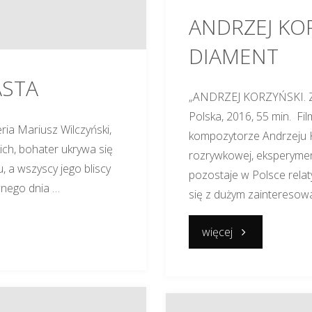
ANDRZEJ KO
DIAMENT
ASTA
„ANDRZEJ KORZYŃSKI. Z
Polska, 2016, 55 min. Fi
ia Mariusz Wilczyński,
kompozytorze Andrzeju 
kich, bohater ukrywa się
rozrywkowej, eksperymen
, a wszyscy jego bliscy
pozostaje w Polsce relat
ewnego dnia …
się z dużym zainteresow
"ANDRZEJ
więcej
KORZYŃSKI.
ZAGUBIONY