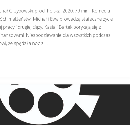
chał Grzybowski, prod. Polska, 2020, 79 min. Komedia
óch małżeństw. Michał i Ewa prowadzą stateczne życie
acy i drugiej ciąży. Kasia i Bartek borykają się z
inansowymi. Niespodziewanie dla wszystkich podczas
owi, że spędziła noc z …