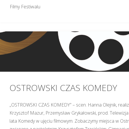
Filmy Festiwalu
OSTROWSKI CZAS KOMEDY
„OSTROWSKI CZAS KOMEDY” – scen. Hanna Olejnik, realiza
Krzysztof Mazur, Przemysław Grykałowski, prod. Telewizj
lata Komedy w ujęciu filmowym. Zobaczymy miejsca w Ostr