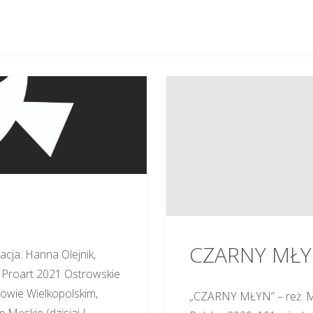
CZARNY MŁ
cja: Hanna Olejnik,
a Proart 2021 Ostrowskie
owie Wielkopolskim,
„CZARNY MŁYN” – reż. Mar