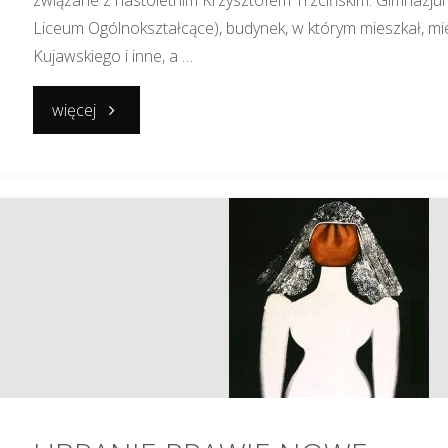
związane z nastoletnim Krzysztofem Trzcińskim: Gimnazjum 
Liceum Ogólnokształcące), budynek, w którym mieszkał, mi
Kujawskiego i inne, a …
"OSTROWSKI
więcej
CZAS
KOMEDY"