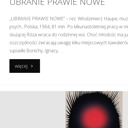
UBRANIE PRAWIE NOWE
„UBRANIE PRAWIE NOWE” – reż. Włodzimierz Haupe, muz. 
psych., Polska, 1964, 81 min. Po kilkunastoletniej pracy w 
służącej Róża wraca do rodzinnej wsi. Choć młodość ma już
oszczędności zwracają uwagę kilku miejscowych kawalerów.
sąsiadki Bonichy, Ignacy, …
"UBRANIE
więcej
PRAWIE
NOWE"