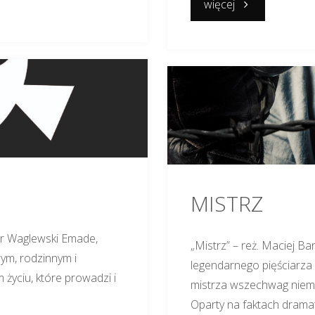
"NAJMRO.
więcej
KOCHA,
KRADNIE,
SZANUJE"
MISTRZ
otr Waglewski Emade,
„Mistrz” – reż. Maciej Ba
wym, rodzinnym i
legendarnego pięściarza 
 życiu, które prowadzi i
mistrza wszechwag niemi
Oparty na faktach dramat