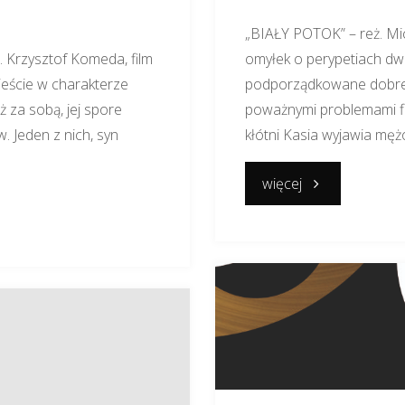
„BIAŁY POTOK” – reż. Mi
Krzysztof Komeda, film
omyłek o perypetiach dw
mieście w charakterze
podporządkowane dobrej pr
 za sobą, jej spore
poważnymi problemami f
 Jeden z nich, syn
kłótni Kasia wyjawia męż
"BIAŁY
więcej
POTOK"