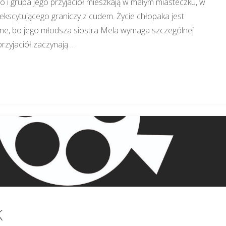
wo i grupa jego przyjaciół mieszkają w małym miasteczku, w
ekscytującego graniczy z cudem. Życie chłopaka jest
e, bo jego młodsza siostra Mela wymaga szczególnej
przyjaciół zaczynają …
K