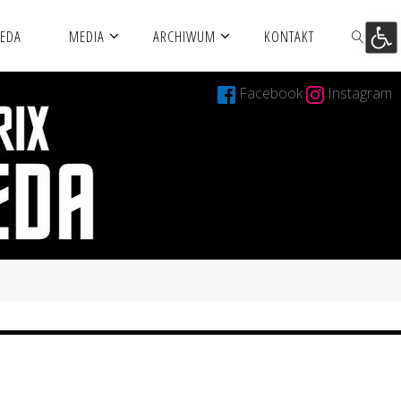
Otwórz 
MEDA
MEDIA
ARCHIWUM
KONTAKT
Facebook
Instagram
SZUKAJ