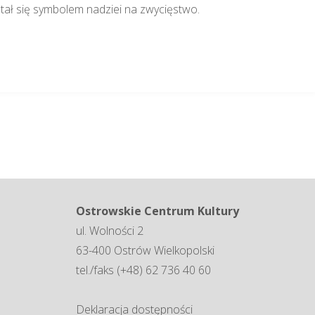
stał się symbolem nadziei na zwycięstwo.
Ostrowskie Centrum Kultury
ul. Wolności 2
63-400 Ostrów Wielkopolski
tel./faks (+48) 62 736 40 60
Deklaracja dostępności