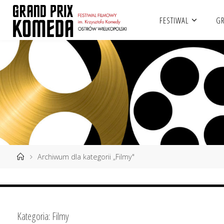
Przejdź
FESTIWAL
GR
do
treści
Strona
Archiwum dla kategorii „Filmy"
główna
Kategoria:
Filmy