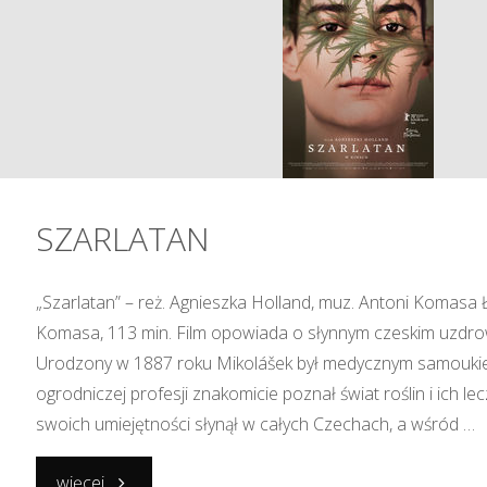
WYJEDŹ
Z
TEGO
MIASTA"
SZARLATAN
„Szarlatan” – reż. Agnieszka Holland, muz. Antoni Komasa 
Komasa, 113 min. Film opowiada o słynnym czeskim uzdrowi
Urodzony w 1887 roku Mikolášek był medycznym samoukiem
ogrodniczej profesji znakomicie poznał świat roślin i ich le
swoich umiejętności słynął w całych Czechach, a wśród …
"SZARLATAN"
więcej