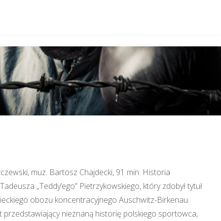
rczewski, muz. Bartosz Chajdecki, 91 min. Historia
Tadeusza „Teddy’ego” Pietrzykowskiego, który zdobył tytuł
eckiego obozu koncentracyjnego Auschwitz-Birkenau.
 przedstawiający nieznaną historię polskiego sportowca,