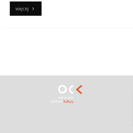
"MOJE
więcej
WSPANIAŁE
ŻYCIE"