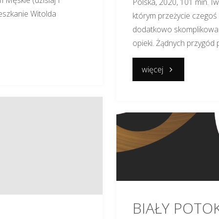
Męskie (dzisiaj I
Polska, 2020, 101 min. I
eszkanie Witolda
którym przeżycie czegoś 
dodatkowo skomplikowan
opieki. Żądnych przygód 
"CZARNY
więcej
MŁYN"
BIAŁY POTO