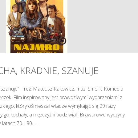
HA, KRADNIE, SZANUJE
 szanuje” – reż. Mateusz Rakowicz, muz. Smolik, Komedia
ucieczek. Film inspirowany jest prawdziwymi wydarzeniami z
kiego, który ośmieszał władze wymykając się 29 razy
y go kochały, a mężczyźni podziwiali. Brawurowe wyczyny
latach 70. i 80. …