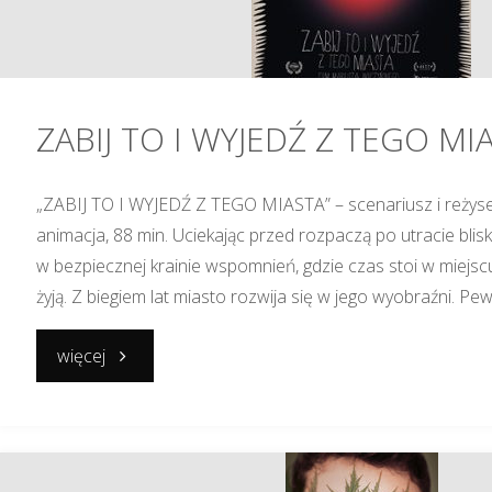
ZABIJ TO I WYJEDŹ Z TEGO MI
„ZABIJ TO I WYJEDŹ Z TEGO MIASTA” – scenariusz i reżyser
animacja, 88 min. Uciekając przed rozpaczą po utracie blis
w bezpiecznej krainie wspomnień, gdzie czas stoi w miejscu
żyją. Z biegiem lat miasto rozwija się w jego wyobraźni. P
"ZABIJ
więcej
TO
I