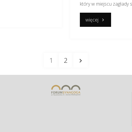
który w miejscu zagłady 
"MISTRZ"
więcej
1
2
Stronicowanie
wpisów