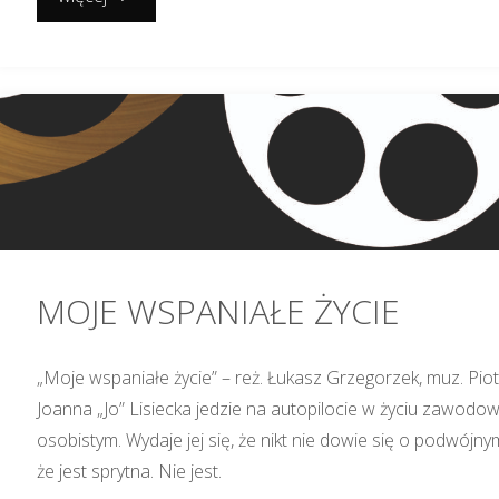
MOJE WSPANIAŁE ŻYCIE
„Moje wspaniałe życie” – reż. Łukasz Grzegorzek, muz. Pi
Joanna „Jo” Lisiecka jedzie na autopilocie w życiu zawodo
osobistym. Wydaje jej się, że nikt nie dowie się o podwójnym
że jest sprytna. Nie jest.