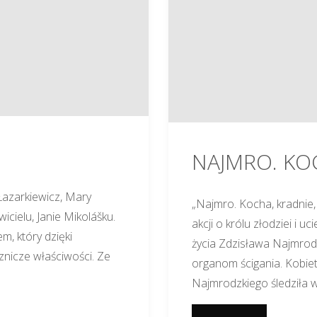
DIAMENT"
NAJMRO. KOC
Łazarkiewicz, Mary
„Najmro. Kocha, kradnie,
cielu, Janie Mikolášku.
akcji o królu złodziei i 
, który dzięki
życia Zdzisława Najmrodz
cznicze właściwości. Ze
organom ścigania. Kobiet
Najmrodzkiego śledziła w 