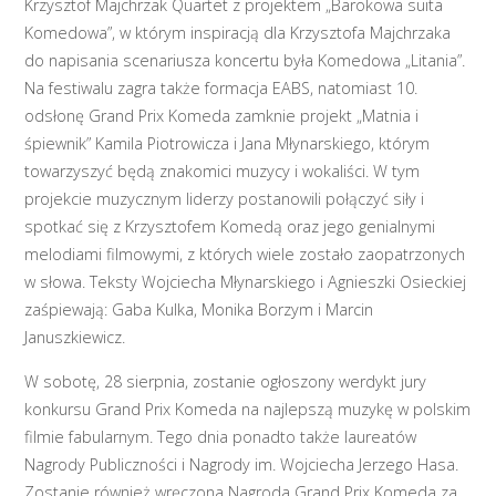
Krzysztof Majchrzak Quartet z projektem „Barokowa suita
Komedowa”, w którym inspiracją dla Krzysztofa Majchrzaka
do napisania scenariusza koncertu była Komedowa „Litania”.
Na festiwalu zagra także formacja EABS, natomiast 10.
odsłonę Grand Prix Komeda zamknie projekt „Matnia i
śpiewnik” Kamila Piotrowicza i Jana Młynarskiego, którym
towarzyszyć będą znakomici muzycy i wokaliści. W tym
projekcie muzycznym liderzy postanowili połączyć siły i
spotkać się z Krzysztofem Komedą oraz jego genialnymi
melodiami filmowymi, z których wiele zostało zaopatrzonych
w słowa. Teksty Wojciecha Młynarskiego i Agnieszki Osieckiej
zaśpiewają: Gaba Kulka, Monika Borzym i Marcin
Januszkiewicz.
W sobotę, 28 sierpnia, zostanie ogłoszony werdykt jury
konkursu Grand Prix Komeda na najlepszą muzykę w polskim
filmie fabularnym. Tego dnia ponadto także laureatów
Nagrody Publiczności i Nagrody im. Wojciecha Jerzego Hasa.
Zostanie również wręczona Nagroda Grand Prix Komeda za