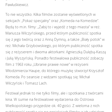
Pawluśkiewicz.
To nie wszystko. Kilka filmów zostanie wyświetlonych w
sekcjach: „Pokaz specjalny” oraz „Komeda na Komedzie”.
Będą to m.in. filmy: „Zabij to i wyjedź z tego miasta” w reż.
Mariusza Wilczyńskiego, przed którym publiczność spotka
się z jego twórcą oraz z Anną Dymną, a także „Biały potok” w
reż. Michała Grzybowskiego, po którym publiczność spotka
się z reżyserem i dwoma aktorkami: Agnieszką Dulębą-Kaszą
i Julią Wyszyńską. Ponadto festiwalowa publiczność zobaczy
film z 1963 roku „Ubranie prawie nowe” w reżyserii
Włodzimierza Haupe, do którego muzykę stworzył Krzysztof
Komeda. Po seansie z widzami spotkają się: Michał
Wilczyński i Tomasz Lach.
Festiwal jednak to nie tylko filmy, ale i spotkania z twórcami
kina. W sumie na festiwalowe wydarzenia do Ostrowa
Wielkopolskiego przyjedzie ok. 40 gości. Z wieloma z nich
publiczność spotka się po projekcjach filmów z ich udziałem.