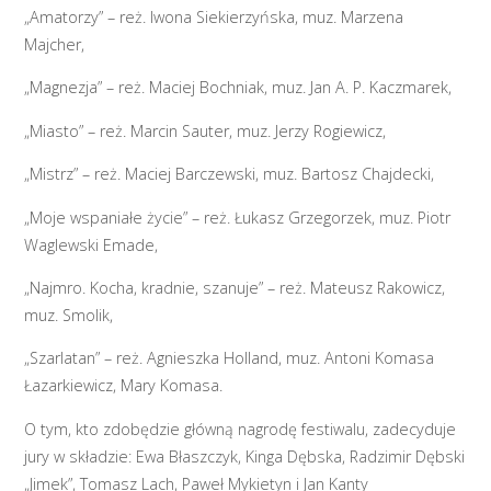
„Amatorzy” – reż. Iwona Siekierzyńska, muz. Marzena
Majcher,
„Magnezja” – reż. Maciej Bochniak, muz. Jan A. P. Kaczmarek,
„Miasto” – reż. Marcin Sauter, muz. Jerzy Rogiewicz,
„Mistrz” – reż. Maciej Barczewski, muz. Bartosz Chajdecki,
„Moje wspaniałe życie” – reż. Łukasz Grzegorzek, muz. Piotr
Waglewski Emade,
„Najmro. Kocha, kradnie, szanuje” – reż. Mateusz Rakowicz,
muz. Smolik,
„Szarlatan” – reż. Agnieszka Holland, muz. Antoni Komasa
Łazarkiewicz, Mary Komasa.
O tym, kto zdobędzie główną nagrodę festiwalu, zadecyduje
jury w składzie: Ewa Błaszczyk, Kinga Dębska, Radzimir Dębski
„Jimek”, Tomasz Lach, Paweł Mykietyn i Jan Kanty