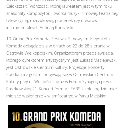
Całokształt Twórczości, której laureatem jest w tym roku
znakomity kompozytor – twórca muzyki filmowej, teatralnej,
telewizyjnej, rozrywkowej, piosenek czy utworów
instrumentalnych Andrzej Korzyński.
10. Grand Prix Komeda. Festiwal Filmowy im. Krzysztofa
Komedy odbędzie się w dniach od 22 do 28 sierpnia w
Ostrowie Wielkopolskim. Organizatorem przedsięwzięcia,
którego dyrektorem artystycznym jest Łukasz Maciejewski,
jest Ostrowskie Centrum Kultury. Projekcje, koncerty i
spotkania z gośćmi odbywają się w Ostrowskim Centrum
Kultury przy ul. Wolności 2 oraz w Forum Synagoga przy ul.
Raszkowskiej 21. Koncert formacji EABS z kolei będzie mieć
miejsce w plenerze – w amfiteatrze w Parku Miejskim.