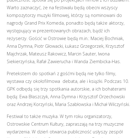
Warto zaznaczyć, że na festiwalu będą obecni wszyscy
kompozytorzy muzyki filmowej, którzy są nominowani do
nagrody Grand Prix Komeda, ponadto będą także aktorzy,
występujący w prezentowanych obrazach, bądź ich
reżyserzy. Gościć w Ostrowie będą m.in.: Maciej Bochniak,
Anna Dymna, Piotr Głowacki, Łukasz Grzegorzek, Krzysztof
Majchrzak, Mateusz Rakowicz, Marcin Sauter, Iwona
Siekierzyńska, Rafał Zawierucha i Wanda Ziembicka-Has.
Pretekstem do spotkań z gośćmi będą nie tylko filmy,
wystawa czy okołofilmowa debata, ale i książki. Podczas 10.
GPK odbędą się trzy spotkania autorskie, a ich bohaterami
będą: Ewa Błaszczyk, Anna Dymna i Krzysztof Orzechowski
oraz Andrzej Korzyński, Maria Szabłowska i Michał Wilczyński.
Festiwal to także muzyka. W tym roku organizatorzy,
Ostrowskie Centrum Kultury, zapraszają na trzy muzyczne
wydarzenia. W dzień otwarcia publiczność usłyszy zespół