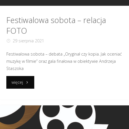
Festiwalowa sobota – relacja
FOTO
29 sierpnia 2021
Festiwalowa sobota – debata „Oryginał czy kopia. Jak oceniać
muzykę w filmie” oraz gala finałowa w obiektywie Andrzeja
Staszoka
"Festiwalowa
więcej
sobota
–
relacja