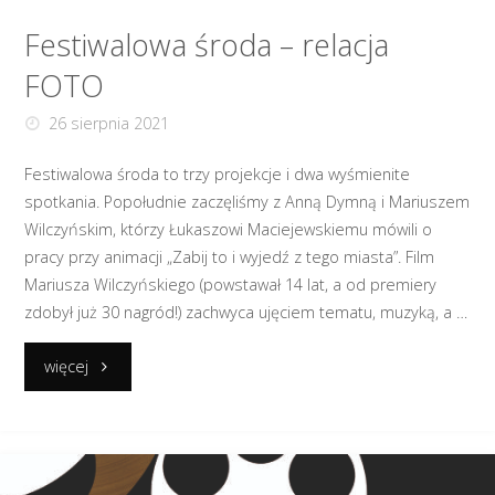
Festiwalowa środa – relacja
FOTO
26 sierpnia 2021
Festiwalowa środa to trzy projekcje i dwa wyśmienite
spotkania. Popołudnie zaczęliśmy z Anną Dymną i Mariuszem
Wilczyńskim, którzy Łukaszowi Maciejewskiemu mówili o
pracy przy animacji „Zabij to i wyjedź z tego miasta”. Film
Mariusza Wilczyńskiego (powstawał 14 lat, a od premiery
zdobył już 30 nagród!) zachwyca ujęciem tematu, muzyką, a …
"Festiwalowa
więcej
środa
–