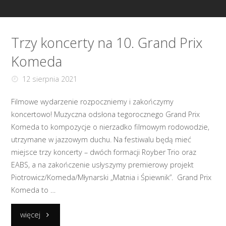
Trzy koncerty na 10. Grand Prix
Komeda
12 sierpnia 2021
Filmowe wydarzenie rozpoczniemy i zakończymy
koncertowo! Muzyczna odsłona tegorocznego Grand Prix
Komeda to kompozycje o nierzadko filmowym rodowodzie,
utrzymane w jazzowym duchu. Na festiwalu będą mieć
miejsce trzy koncerty – dwóch formacji Royber Trio oraz
EABS, a na zakończenie usłyszymy premierowy projekt
Piotrowicz/Komeda/Młynarski „Matnia i Śpiewnik”. Grand Prix
Komeda to …
"Trzy
więcej