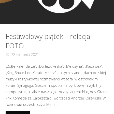
FOTO"
Festiwalowy piątek – relacja
FOTO
28 sierpnia 2021
„Żółte kalendarze”, „Do łezki łezka”, „Meluzyna”, „Kasa sex”,
„King Bruce Lee Karate Mistrz” – o tych standardach polskiej
muzyki rozrywkowej rozmawiano wczoraj w ostrowskim
Forum Synagoga. Gościem spotkania był bowiem wybitny
kompozytor, a także nasz tegoroczny laureat Nagrody Grand
Prix Komeda za Całokształt Twórczości Andrzej Korzyński. W
rozmowie uczestniczyła Maria …