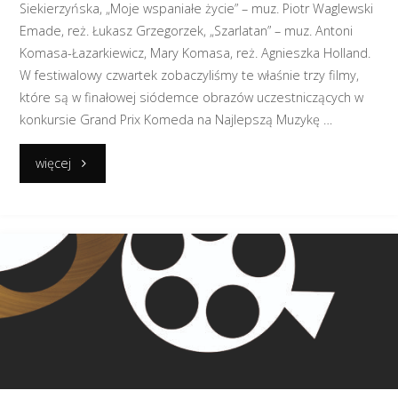
Siekierzyńska, „Moje wspaniałe życie” – muz. Piotr Waglewski
Emade, reż. Łukasz Grzegorzek, „Szarlatan” – muz. Antoni
Komasa-Łazarkiewicz, Mary Komasa, reż. Agnieszka Holland.
W festiwalowy czwartek zobaczyliśmy te właśnie trzy filmy,
które są w finałowej siódemce obrazów uczestniczących w
konkursie Grand Prix Komeda na Najlepszą Muzykę …
"Festiwalowy
więcej
czwartek
–
relacja
FOTO"