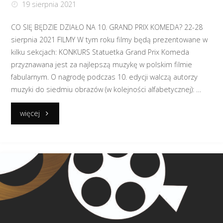
19 sierpnia 2021
CO SIĘ BĘDZIE DZIAŁO NA 10. GRAND PRIX KOMEDA? 22-28
sierpnia 2021 FILMY W tym roku filmy będą prezentowane w
kilku sekcjach: KONKURS Statuetka Grand Prix Komeda
przyznawana jest za najlepszą muzykę w polskim filmie
fabularnym. O nagrodę podczas 10. edycji walczą autorzy
muzyki do siedmiu obrazów (w kolejności alfabetycznej): …
"Festiwalowy
więcej
przewodnik"