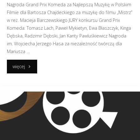
Nagroda Grand Prix Komeda za Najlepszą Muzykę w Polskim
Filmie dla Bartosza Chajdeckiego za muzykę do filmu „Mistrz”
w reż. Macieja Barczewskiego JURY konkursu Grand Prix
Komeda: Tomasz Lach, Paweł Mykietyn, Ewa Błaszczyk, Kinga
Dębska, Radzimir Dębski, Jan Kanty Pawluśkiewicz Nagroda
im. Wojciecha Jerzego Hasa za niezależność twórczą dla
Mariusza …
"Znamy
więcej
laureatów!"