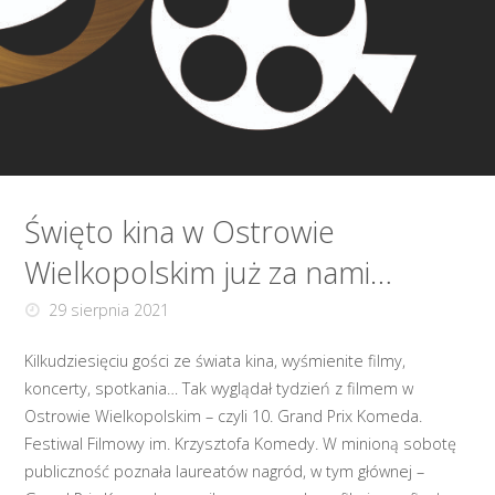
Święto kina w Ostrowie
Wielkopolskim już za nami…
29 sierpnia 2021
Kilkudziesięciu gości ze świata kina, wyśmienite filmy,
koncerty, spotkania… Tak wyglądał tydzień z filmem w
Ostrowie Wielkopolskim – czyli 10. Grand Prix Komeda.
Festiwal Filmowy im. Krzysztofa Komedy. W minioną sobotę
publiczność poznała laureatów nagród, w tym głównej –