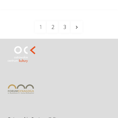
koncerty
na
1
2
3
10.
Stronicowanie
Grand
Prix
wpisów
Komeda"