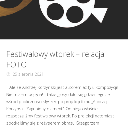
relacja
FOTO"
Festiwalowy wtorek – relacja
FOTO
25 sierpnia 2021
– Ale że Andrzej Korzyński jest autorem aż tylu kompozycji!
Nie miałam pojęcia! – takie głosy dało się gdzieniegdzie
wśród publiczności słyszeć po projekcji filmu „Andrzej
Korzyński. Zagubiony diament”. Od niego właśnie
rozpoczęliśmy festiwalowy wtorek. Po projekcji natomiast
spotkaliśmy się z reżyserem obrazu Grzegorzem