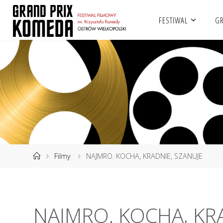
Przejdź
FESTIWAL
GR
do
treści
Strona
Filmy
NAJMRO. KOCHA, KRADNIE, SZANUJE
główna
NAJMRO. KOCHA, KR