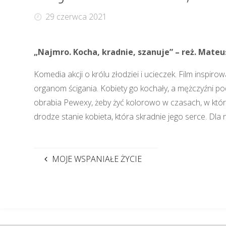
29 czerwca 2021
„Najmro. Kocha, kradnie, szanuje” – reż. Mate
Komedia akcji o królu złodziei i ucieczek. Film inspi
organom ścigania. Kobiety go kochały, a mężczyźni po
obrabia Pewexy, żeby żyć kolorowo w czasach, w któ
drodze stanie kobieta, która skradnie jego serce. Dla n
MOJE WSPANIAŁE ŻYCIE