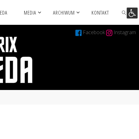
Otwórz 
MEDA
MEDIA
ARCHIWUM
KONTAKT
Facebook
Instagram
SZUKAJ